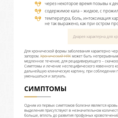
через некоторое время позывы к деф
содержимое кала – жидкое, с прож
температура, боль, интоксикация ха
не так выражено, как при остром пр
Диарея характерна для х
Для хронической формы заболевания характерно чере
запором.
Хронический НЯК
может быть непрерывным 
медленное течение, для рецидивирующего – скачкоо
Симптомы и лечение неспецифического язвенного ко
дальнейшую клиническую картину, при соблюдении 
уменьшаться и затухать.
СИМПТОМЫ
Одним из первых симптомов болезни является кровь 
выделения присутствуют в незначительном количест
больше, вплоть до развития профузных кровотечени