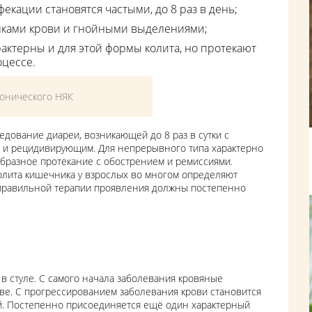
екации становятся частыми, до 8 раз в день;
илками крови и гнойными выделениями;
рактерны и для этой формы колита, но протекают
оцессе.
ронического НЯК
дование диареи, возникающей до 8 раз в сутки с
и рецидивирующим. Для непрерывного типа характерно
бразное протекание с обострением и ремиссиями.
лита кишечника у взрослых во многом определяют
правильной терапии проявления должны постепенно
в стуле. С самого начала заболевания кровяные
ве. С прогрессированием заболевания крови становится
й. Постепенно присоединяется ещё один характерный