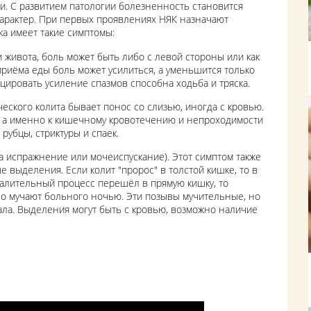
ии. С развитием патологии болезненность становится
характер. При первых проявлениях НЯК назначают
а имеет такие симптомы:
живота, боль может быть либо с левой стороны или как
 приёма еды боль может усилиться, а уменьшится только
цировать усиление спазмов способна ходьба и тряска.
еского колита бывает понос со слизью, иногда с кровью.
, а именно к кишечному кровотечению и непроходимости
рубцы, стриктуры и спаек.
а испражнение или мочеиспускание). Этот симптом также
е выделения. Если колит "пророс" в толстой кишке, то в
палительный процесс перешёл в прямую кишку, то
о мучают больного ночью. Эти позывы мучительные, но
ала. Выделения могут быть с кровью, возможно наличие