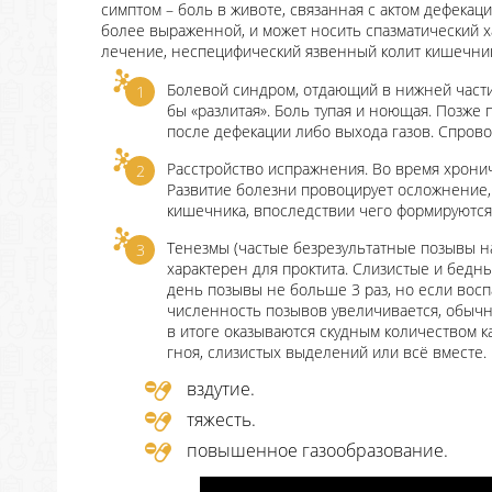
симптом – боль в животе, связанная с актом дефекац
более выраженной, и может носить спазматический 
лечение, неспецифический язвенный колит кишечник
Болевой синдром, отдающий в нижней части 
бы «разлитая». Боль тупая и ноющая. Позже
после дефекации либо выхода газов. Спрово
Расстройство испражнения. Во время хронич
Развитие болезни провоцирует осложнение
кишечника, впоследствии чего формируются 
Тенезмы (частые безрезультатные позывы н
характерен для проктита. Слизистые и бедны
день позывы не больше 3 раз, но если вос
численность позывов увеличивается, обычн
в итоге оказываются скудным количеством к
гноя, слизистых выделений или всё вместе.
вздутие.
тяжесть.
повышенное газообразование.