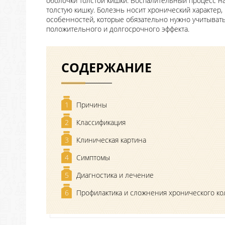
оболочки толстой кишки. Воспалительный процесс на
толстую кишку. Болезнь носит хронический характер
особенностей, которые обязательно нужно учитыват
положительного и долгосрочного эффекта.
СОДЕРЖАНИЕ
1
Причины
2
Классификация
3
Клиническая картина
4
Симптомы
5
Диагностика и лечение
6
Профилактика и сложнения хронического ко