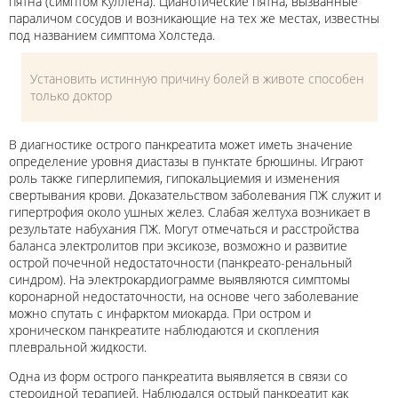
пятна (симптом Куллена). Цианотические пятна, вызванные
параличом сосудов и возникающие на тех же местах, известны
под названием симптома Холстеда.
Установить истинную причину болей в животе способен
только доктор
В диагностике острого панкреатита может иметь значение
определение уровня диастазы в пунктате брюшины. Играют
роль также гиперлипемия, гипокальциемия и изменения
свертывания крови. Доказательством заболевания ПЖ служит и
гипертрофия около ушных желез. Слабая желтуха возникает в
результате набухания ПЖ. Могут отмечаться и расстройства
баланса электролитов при эксикозе, возможно и развитие
острой почечной недостаточности (панкреато-ренальный
синдром). На электрокардиограмме выявляются симптомы
коронарной недостаточности, на основе чего заболевание
можно спутать с инфарктом миокарда. При остром и
хроническом панкреатите наблюдаются и скопления
плевральной жидкости.
Одна из форм острого панкреатита выявляется в связи со
стероидной терапией. Наблюдался острый панкреатит как