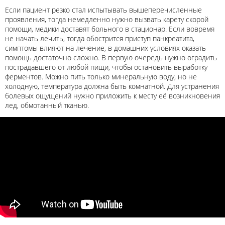
Если пациент резко стал испытывать вышеперечисленные
проявления, тогда немедленно нужно вызвать карету скорой
помощи, медики доставят больного в стационар. Если вовремя
не начать лечить, тогда обострится приступ панкреатита,
симптомы влияют на лечение, в домашних условиях оказать
помощь достаточно сложно. В первую очередь нужно оградить
пострадавшего от любой пищи, чтобы остановить выработку
ферментов. Можно пить только минеральную воду, но не
холодную, температура должна быть комнатной. Для устранения
болевых ощущений нужно приложить к месту её возникновения
лед, обмотанный тканью.