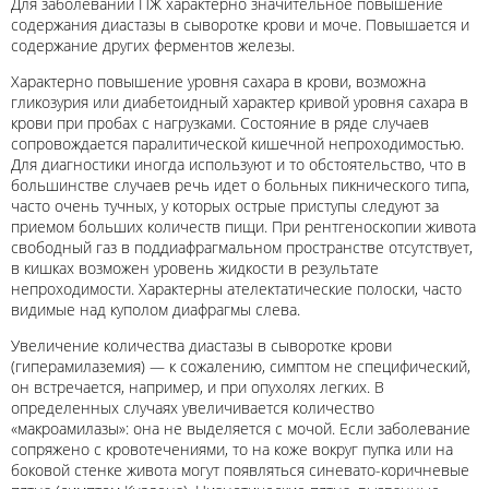
Для заболеваний ПЖ характерно значительное повышение
содержания диастазы в сыворотке крови и моче. Повышается и
содержание других ферментов железы.
Характерно повышение уровня сахара в крови, возможна
гликозурия или диабетоидный характер кривой уровня сахара в
крови при пробах с нагрузками. Состояние в ряде случаев
сопровождается паралитической кишечной непроходимостью.
Для диагностики иногда используют и то обстоятельство, что в
большинстве случаев речь идет о больных пикнического типа,
часто очень тучных, у которых острые приступы следуют за
приемом больших количеств пищи. При рентгеноскопии живота
свободный газ в поддиафрагмальном пространстве отсутствует,
в кишках возможен уровень жидкости в результате
непроходимости. Характерны ателектатические полоски, часто
видимые над куполом диафрагмы слева.
Увеличение количества диастазы в сыворотке крови
(гиперамилаземия) — к сожалению, симптом не специфический,
он встречается, например, и при опухолях легких. В
определенных случаях увеличивается количество
«макроамилазы»: она не выделяется с мочой. Если заболевание
сопряжено с кровотечениями, то на коже вокруг пупка или на
боковой стенке живота могут появляться синевато-коричневые