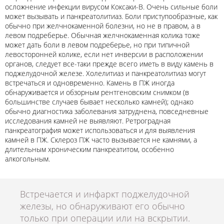
осложнение инфекции вирусом Коксаки-В. Очень сильные боли
может вызывать и панкреатолитиаз. Боли приступообразные, как
обычно при желчнокаменной болезни, но не в правом, а в
левом подреберье. Обычная желчнокаменная колика тоже
может дать боли в левом подреберье, но при типичной
левосторонней колике, если нет инверсии в расположении
органов, следует все-таки прежде всего иметь в виду камень в
поджелудочной железе. Холелитиаз и панкреатолитиаз могут
встречаться и одновременно. Камень в ПЖ иногда
обнаруживается и обзорным рентгеновским снимком (в
большинстве случаев бывает несколько камней); однако
обычно диагностика заболевания затруднена, повседневные
исследования камней не выявляют. Ретроградная
панкреатография может использоваться и для выявления
камней в ПЖ. Склероз ПЖ часто вызывается не камнями, а
длительным хроническим панкреатитом, особенно
алкогольным.
Встречается и инфаркт поджелудочной
железы, но обнаруживают его обычно
только при операции или на вскрытии.