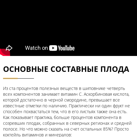
ОСНОВНЫЕ СОСТАВНЫЕ ПЛОДА
Из ста процентов полезных веществ в шиповнике четверть
всех компонентов занимает витамин С. Аскорбиновая кислота,
которой достаточно в черной смородине, превышает все
известные отметки по наличию. Практически ни один фрукт не
способен похвастаться тем, что в его листьях также она есть.
Как показывает практика, больше процентов компонента в
созревших плодах, собранных в северных регионах и средней
полосе. Но что можно сказать на счет остальных 85%? Просто
коктейль витаминов и минералов: