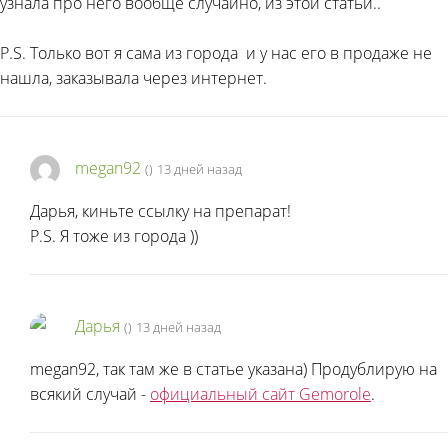
узнала про него вообще случайно, из этой статьи..
P.S. Только вот я сама из города
и у нас его в продаже не
нашла, заказывала через интернет.
megan92
(
)
13 дней назад
Дарья, киньте ссылку на препарат!
P.S. Я тоже из города
))
Дарья
(
)
13 дней назад
megan92, так там же в статье указана) Продублирую на
всякий случай -
официальный сайт Gemorole
.