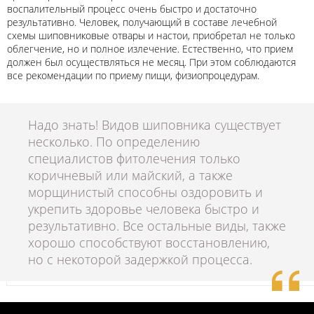
воспалительный процесс очень быстро и достаточно
результативно. Человек, получающий в составе лечебной
схемы шиповниковые отвары и настои, приобретал не только
облегчение, но и полное излечение. Естественно, что прием
должен был осуществляться не месяц. При этом соблюдаются
все рекомендации по приему пищи, физиопроцедурам.
Надо знать! Видов шиповника существует
несколько. По определению
специалистов фитолечения только
коричневый или майский, а также
морщинистый способны оздоровить и
укрепить здоровье человека быстро и
результативно. Все остальные виды, также
хорошо способствуют восстановлению,
но с некоторой задержкой процесса.