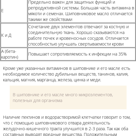
Предельно важен для защитных функций и
репродуктивной системы. Большая часть витамина в
Е
мякоти и семенах. Шиповниковое масло отличается
такими же свойствами
Сочетание двух элементов отвечают за костную и
соединительную ткань. Хорошо сказываются на
К и Д
работе почек и кровеносных сосудов. Отличается
способностью улучшать свертываемости крови
А (бета-
Повышает сопротивляемость к инфекции на 35%
каротин)
Кроме уже указанных витаминов в шиповнике и его масле есть
необходимое количество дубильных веществ, танинов, калия,
кальция, магния, марганца, железа, цинка и меди.
В шиповнике и его масле много микроэлементов,
полезных для организма
Наличие пектинов и водорастворимой клетчатки говорит о том,
что с помощью шиповникового отвара деятельность
желудочно-кишечного тракта улучшится в 2-3 раза. Так как оба
составных выводят вредные вещества. Положительным