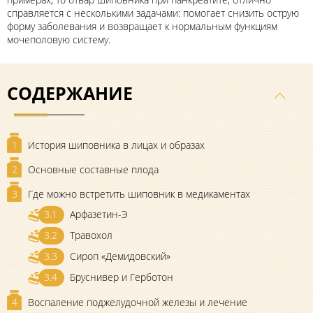
справляется с несколькими задачами: помогает снизить острую
форму заболевания и возвращает к нормальным функциям
мочеполовую систему.
СОДЕРЖАНИЕ
1
История шиповника в лицах и образах
2
Основные составные плода
3
Где можно встретить шиповник в медикаментах
3.1
Арфазетин-Э
3.2
Травохол
3.3
Сироп «Демидовский»
3.4
Бруснивер и Герботон
4
Воспаление поджелудочной железы и лечение