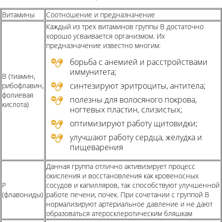
Витамины
Соотношение и предназначение
Каждый из трех витаминов группы В достаточно
хорошо усваивается организмом. Их
предназначение известно многим:
борьба с анемией и расстройствами
иммунитета;
В (тиамин,
синтезируют эритроциты, антитела;
рибофлавин,
фолиевая
полезны для волосяного покрова,
кислота)
ногтевых пластин, слизистых;
оптимизируют работу щитовидки;
улучшают работу сердца, желудка и
пищеварения
Данная группа отлично активизирует процесс
окисления и восстановления как кровеносных
Р
сосудов и капилляров, так способствуют улучшенной
(флавониды)
работе печени, почек. При сочетании с группой В
нормализируют артериальное давление и не дают
образоваться атеросклеротическим бляшкам