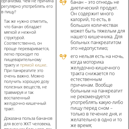
организма. Чем не причина
банан – это отнюдь не
регулярно употреблять его
диетический продукт.
в пищу?
Он содержит много
калорий, то есть, в
Так же нужно отметить,
больших количествах
что банан обладает
может быть тяжелым для
мягкой и нежной
нашего кишечника. Для
структурой.
больных панкреатитом
Соответственно, он
это недопустимо;
проще переваривается,
легко проходит по
его нельзя есть на ночь,
пищеварительному
когда моторика
тракту и
прямой кишке
.
желудочно-кишечного
При панкреатите это
тракта снижается по
очень важно. Можно
естественным
получить хорошую дозу
причинам. Вообще
полезных веществ, не
больным на панкреатит
травмируя и так
не рекомендуется
воспаленный
употреблять какую-либо
желудочно-кишечный
пищу перед сном –
тракт.
только в течение дня, и
Доказана польза бананов
желательно в одно и то
для всего ЖКТ человека,
же время;