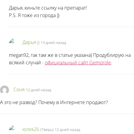
Дарья, киньте ссылку на препарат!
P.S. Я тоже из города
))
Дарья
(
)
13 дней назад
megan92, так там же в статье указана) Продублирую на
всякий случай -
официальный сайт Gemorole
.
Соня
12 дней назад
А это не развод? Почему в Интернете продают?
юлек26
(Тверь)
12 дней назад