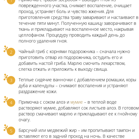
поврежденного участка, снимает воспаление, очищает
проход, устраняет боль и чувство жжения. Для
приготовления средства траву заваривают и настаивают в
течение пяти минут. Полученную кашицу заворачивают в
ткань и прикладывают на воспаленное место, накрывая
целлофаном. Процедуру проводить каждый день до
полного удаления гноя.
Чайный гриб с корнями подорожника – сначала нужно
приготовить отвар из подорожника, остудить его и
добавить настой гриба. Марлю смочить лекарством,
слегка отжать и приложить к выходу свища.
Теплые сидячие ванночки с добавлением ромашки, коры
дуба и календулы – снимают воспаления и устраняют
раздражение кожи.
Примочка с соком алоэ и
мумие
– в теплой воде
растворяют мумие, добавляют сок листьев алоэ. В готовом
раствор смачивают марлю и прикладывают ее к гнойному
очагу.
Барсучий или медвежий жир – им пропитывают тампон и
вставляют его в задний проход на ночь. В качестве