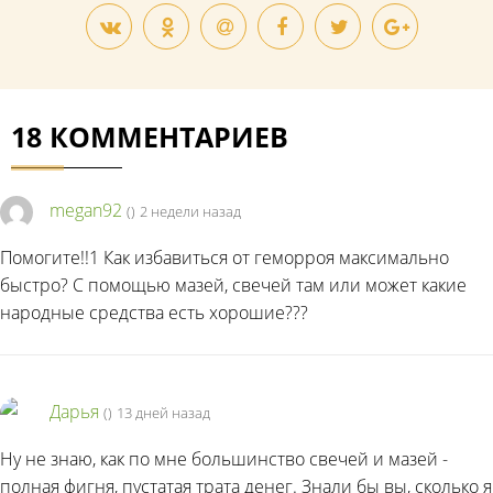
18 КОММЕНТАРИЕВ
megan92
(
)
2 недели назад
Помогите!!1 Как избавиться от геморроя максимально
быстро? С помощью мазей, свечей там или может какие
народные средства есть хорошие???
Дарья
(
)
13 дней назад
Ну не знаю, как по мне большинство свечей и мазей -
полная фигня, пустатая трата денег. Знали бы вы, сколько я