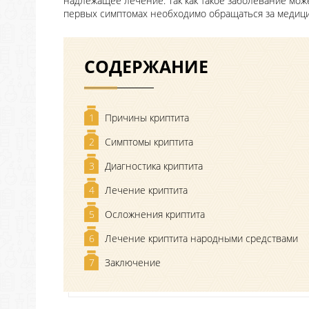
надлежащее лечение. Так как такое заболевание мож
первых симптомах необходимо обращаться за медиц
СОДЕРЖАНИЕ
1
Причины криптита
2
Симптомы криптита
3
Диагностика криптита
4
Лечение криптита
5
Осложнения криптита
6
Лечение криптита народными средствами
7
Заключение