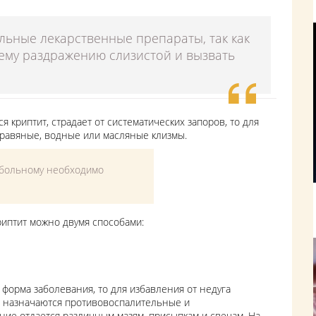
ельные лекарственные препараты, так как
ему раздражению слизистой и вызвать
я криптит, страдает от систематических запоров, то для
травяные, водные или масляные клизмы.
 больному необходимо
криптит можно двумя способами:
 форма заболевания, то для избавления от недуга
м назначаются противовоспалительные и
ие отдается различным мазям, присыпкам и свечам. На