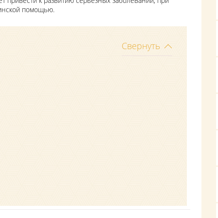
ет привести к развитию серьезных заболеваний, при
инской помощью.
Свернуть