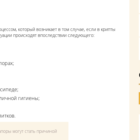
цессом, который возникает в том случае, если в крипты
туации происходят впоследствии следующего:
порах;
осипеде;
 личной гигиены;
итков.
апоры могут стать причиной