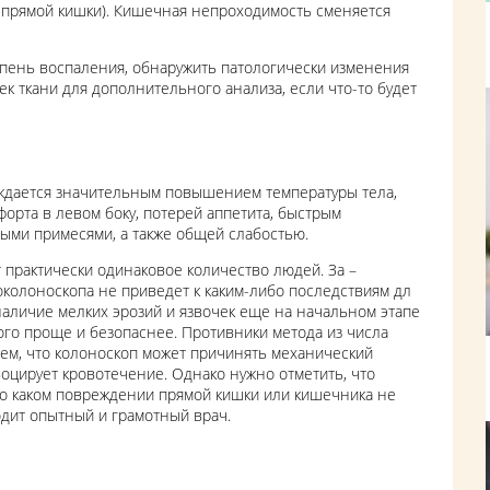
а прямой кишки). Кишечная непроходимость сменяется
епень воспаления, обнаружить патологически изменения
ек ткани для дополнительного анализа, если что-то будет
ждается значительным повышением температуры тела,
орта в левом боку, потерей аппетита, быстрым
ыми примесями, а также общей слабостью.
 практически одинаковое количество людей. За –
колоноскопа не приведет к каким-либо последствиям дл
наличие мелких эрозий и язвочек еще на начальном этапе
ного проще и безопаснее. Противники метода из числа
ем, что колоноскоп может причинять механический
воцирует кровотечение. Однако нужно отметить, что
 о каком повреждении прямой кишки или кишечника не
одит опытный и грамотный врач.