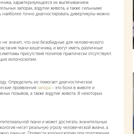
ечника, характеризующееся их выпячиванием.
ельных запорах, вздутии живота, а также сильными
ь наиболее точно диагностировать дивертикулы можно
 не значит, что они безобидные для человеческого
растания ткани кишечника, и могут иметь различные
 симптомы присутствия полипов практически отсутствуют.
щью колоноскопии.
ду. Определить ее помогает диагностическое
ческие проявления
запора
– это боли в животе и
ных позывов, а также вздутие живота. В некоторых
эпителиальной ткани и может достигать значительных
нкология несет реальную угрозу человеческой жизни, а
можно раньше. Провести колоноскопию при подозрении