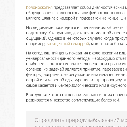
Колоноскопия
представляет собой диагностический 
оборудования – колоноскопа или фиброколоноскопа. 
мягкого шланга с камерой и подсветкой на конце. О
Исследование проводится в специальном кабинете.
подготовку. Как правило, достаточно местной анест
ощущений. Однако в некоторых случаях, когда прису
например,
запущенный геморрой
, может потребовать
На сегодняшний день показания к колоноскопии кише
универсальности данного метода. Необходимо отмети
наиболее сложных систем в человеческом организме,
органов. Их задачей является принятие, переварива
факторы, например, нерегулярное или некачественн
острой или жареной еды, курение и т.д., провоциру
самое касается и бактериологического или вирусного
В результате этого пищеварительная система начинае
развивается множество сопутствующих болезней.
Определить природу заболеваний м
диагностического исследования, то е