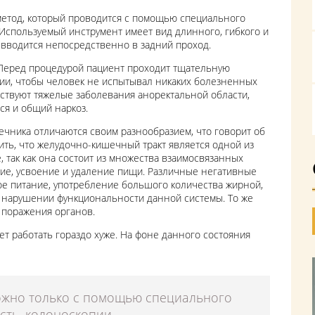
метод, который проводится с помощью специального
Используемый инструмент имеет вид длинного, гибкого и
н вводится непосредственно в задний проход.
 Перед процедурой пациент проходит тщательную
езии, чтобы человек не испытывал никаких болезненных
тствуют тяжелые заболевания аноректальной области,
ся и общий наркоз.
чника отличаются своим разнообразием, что говорит об
ть, что желудочно-кишечный тракт является одной из
 так как она состоит из множества взаимосвязанных
ние, усвоение и удаление пищи. Различные негативные
ое питание, употребление большого количества жирной,
ют нарушении функциональности данной системы. То же
 поражения органов.
т работать гораздо хуже. На фоне данного состояния
ожно только с помощью специального
сть, колоноскопии.