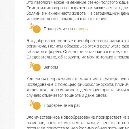
Это патологическое изменение стенок толстого киш
Симптоматика хорошо выражена и заключается в длит
болями в нижней части живота. На сегодняшний ден
исключительно с помощью колоноскопии.
Подозрение на
полипы
Это доброкачественные новообразования, однако это
организма. Полипы образовываются в результате раз
габариты и формы. Опасность заключается в том, что
Следовательно, обнаружить их можно только с помо
Запоры
Кишечная непроходимость может иметь разную приро
исследование с помощью фиброколоноскопа. Клини
кишечнике, невозможность дефекации при наличии яв
случаях отмечается тошнота и даже рвота.
Подозрение на рак
Злокачественное новообразование произрастает из 
размеров, попутно пуская метастазы. Известно, что о
потому ее присутствие необходимо обнаружить как 