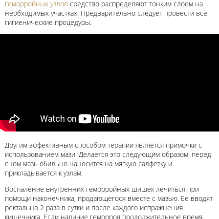
геморройных узлов
средство распределяют тонким слоем на
необходимых участках. Предварительно следует провести все
гигиенические процедуры.
Другим эффективным способом терапии является примочки с
использованием мази. Делается это следующим образом: перед
сном мазь обильно наносится на мягкую салфетку и
прикладывается к узлам.
Воспаление внутренних геморройных шишек лечиться при
помощи наконечника, продающегося вместе с мазью. Ее вводят
ректально 2 раза в сутки и после каждого испражнения
кишечника. Если наличие геморроя продолжительное время