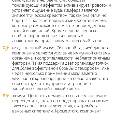
самочувствие человека. Оно обладает
тонизирующим эффектом, активизирует кровоток и
устраняет ощущение зуда. Камфара является
антисептическим средством, так как она отлично
борется с болезнетворными микроорганизмами,
которые размножаются в местах поврежденных
тканей и слизистой. Кроме перечисленных
свойств борнеол является отличным
анальгетиком, придающим мази особый запах;
искусственный мускус. Основной задачей данного
компонента является усиление иммунной системы
организма и сопротивляемости неблагоприятным
факторам. Такая поддержка дает организму толчок
для более эффективной борьбы с геморроем. Уже
через несколько применений мази заметно
улучшается кровообращение в области узлов, что
способствует оттоку крови и устранению
застойных явлений прямой кишки;
жемчуг. Ценность жемчуга в составе мази трудно
переоценить, так как он предотвращает развитие
такого серьезного осложнения, как тромбоза
венозных сплетений. Кроме этого, компонент