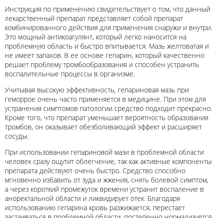
Инструкция по применению свидетельствует о том, что данный
лекарственный препарат представляет собой препарат
комбинированного действия для применения снаружи и внутри.
Это мощный антикоагулянт, который легко наносится на
проблемную область и быстро впитывается. Мазь желтоватая и
не имеет запахов. В ее основе гепарин, который качественно
решает проблему тромбообразования и способен устранить
воспалительные процессы в организме.
Учитывая высокую эффективность, гепариновая мазь при
геморрое очень часто применяется в медицине. При этом для
устранения симптомов патологии средство подходит прекрасно.
Кроме того, что препарат уменьшает вероятность образования
тромбов, он оказывает обезболивающий эффект и расширяет
сосуды.
При использовании гепариновой мази в проблемной области
человек сразу ощутит облегчение, так как активные компоненты
препарата действуют очень быстро. Средство способно
мгновенно избавить от зуда и жжения, снять болевой симптом,
а через короткий промежуток времени устранит воспаление в
аноректальной области и ликвидирует отек. Благодаря
использованию гепарина кровь разжижается, перестает
застаиваться в проблемной области, постепенно нормализуется