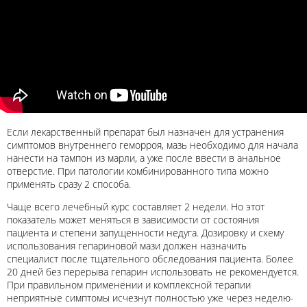
Если лекарственный препарат был назначен для устранения
симптомов внутреннего геморроя, мазь необходимо для начала
нанести на тампон из марли, а уже после ввести в анальное
отверстие. При патологии комбинированного типа можно
применять сразу 2 способа.
Чаще всего лечебный курс составляет 2 недели. Но этот
показатель может меняться в зависимости от состояния
пациента и степени запущенности недуга. Дозировку и схему
использования гепариновой мази должен назначить
специалист после тщательного обследования пациента. Более
20 дней без перерыва гепарин использовать не рекомендуется.
При правильном применении и комплексной терапии
неприятные симптомы исчезнут полностью уже через неделю-