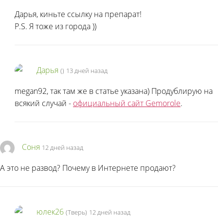
Дарья, киньте ссылку на препарат!
P.S. Я тоже из города
))
Дарья
(
)
13 дней назад
megan92, так там же в статье указана) Продублирую на
всякий случай -
официальный сайт Gemorole
.
Соня
12 дней назад
А это не развод? Почему в Интернете продают?
юлек26
(Тверь)
12 дней назад