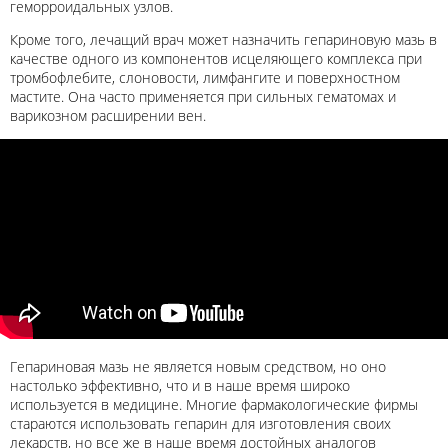
геморроидальных узлов.
Кроме того, лечащий врач может назначить гепариновую мазь в
качестве одного из компонентов исцеляющего комплекса при
тромбофлебите, слоновости, лимфангите и поверхностном
мастите. Она часто применяется при сильных гематомах и
варикозном расширении вен.
Гепариновая мазь не является новым средством, но оно
настолько эффективно, что и в наше время широко
используется в медицине. Многие фармакологические фирмы
стараются использовать гепарин для изготовления своих
лекарств, но все же в наше время достойных аналогов