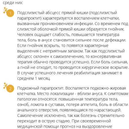
среди них:
Подслизистый абсцесс прямой кишки (подслизистый
парапроктит) характеризуется воспалением клетчатки,
вызванным проникновением инфекции. Со временем под
слизистой оболочкой прямой кишки образуется гнойник.
Человек ощущает слабость, повышается температура
тела, боль в анусе становится сильнее после дефекации.
Если гнойник вскрыть, то появятся характерные
выделения с неприятным запахом. Так как подслизистый
абсцесс склонен к самоизлечению, то консервативная
терапия обычно проводится успешно. Если боль сильная,
а гной не отходит, то проводится хирургическое вскрытие.
В случае успешного лечения реабилитация занимает в
среднем 1 месяц.
Подкожный парапроктит. Воспаляется подкожно-жировая
клетчатка. Место локализации - вблизи ануса. К симптомам
патологии относятся: повышенная температура тела,
озноб, ломота в суставах, потеря аппетита, боль в области
анального отверстия, появляющаяся по нарастающей.
Самолечение исключено, так как болезнь стремительно
переходит в острую стадию. При своевременной
медицинской помощи прогноз на выздоровление