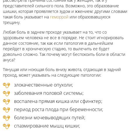
рассмотреть причины состояния как у женщин, так и у
представителей сильного пола. Возможно, это образование
шишки, которая проявляется зудом и жжением: другими словами
такая боль указывает на
геморрой
или образовавшуюся
трещину.
Любая боль в заднем проходе указывает на то, что со
здоровьем человека не все в порядке. Не стоит игнорировать
данное состояние, так как если патология в дальнейшем
перейдет в хроническую стадию, то вылечить ее будет
довольно сложно. Так почему могут беспокоить боли в области
ануса?
Тянущая или ноющая боль внизу живота, отдающая в задний
проход, может указывать на следующие патологии:
злокачественные опухоли;
заболевания половой системы;
воспалена прямая кишка или сфинктер;
период роста плода при беременности;
болезни мочевыводящих путей;
спазмирование мышц кишки;