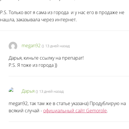
P.S. Только вот я сама из города
и у нас его в продаже не
нашла, заказывала через интернет.
megan92
(
)
13 дней назад
Дарья, киньте ссылку на препарат!
P.S. Я тоже из города
))
Дарья
(
)
13 дней назад
megan92, так там же в статье указана) Продублирую на
всякий случай -
официальный сайт Gemorole
.